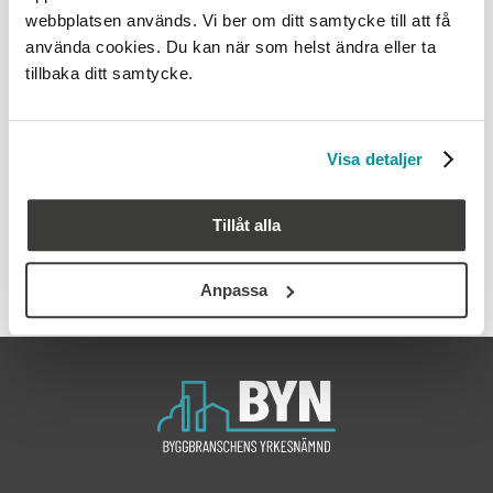
arbetsgivare kommer igång med Mina sidor.
webbplatsen används. Vi ber om ditt samtycke till att få
T.ex Vilka steg som krävs för att få tillgång till
använda cookies. Du kan när som helst ändra eller ta
företagsrelaterade funktioner i Mina sidor för hantering av
tillbaka ditt samtycke.
inkomna lärlingsanmälningar, handledare och E-böcker.
Läs mer
Visa detaljer
Tillåt alla
Anpassa