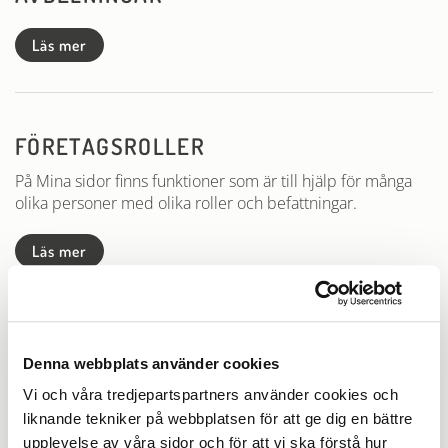
Läs mer
FÖRETAGSROLLER
På Mina sidor finns funktioner som är till hjälp för många
olika personer med olika roller och befattningar.
Läs mer
REGISTRERA ETT FÖRETAG OCH EN
Denna webbplats använder cookies
FÖRETAGSADMINISTRATÖR PÅ MINA
Vi och våra tredjepartspartners använder cookies och
SIDOR
liknande tekniker på webbplatsen för att ge dig en bättre
Denna manual beskriver hur företagare och/eller
upplevelse av våra sidor och för att vi ska förstå hur