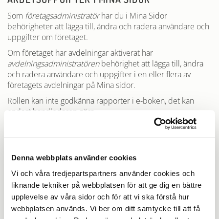
Som
företagsadministratör
har du i Mina Sidor
behörigheter att lägga till, ändra och radera användare och
uppgifter om företaget.
Om företaget har avdelningar aktiverat har
avdelningsadministratören
behörighet att lägga till, ändra
och radera användare och uppgifter i en eller flera av
företagets avdelningar på Mina sidor.
Rollen kan inte godkänna rapporter i e-boken, det kan
endast handledaren göra.
VEM KAN VARA FÖRETAGSADMINISTRATÖR?
Dessa roller brukar innehas av någon som arbetar
Denna webbplats använder cookies
administrativt på företaget. Rollen kräver inget yrkesbevis.
Vi och våra tredjepartspartners använder cookies och
liknande tekniker på webbplatsen för att ge dig en bättre
upplevelse av våra sidor och för att vi ska förstå hur
webbplatsen används. Vi ber om ditt samtycke till att få