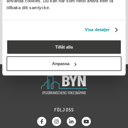
använda cookies. Du kan när som helst ändra eller ta
RELATERADE LÄNKAR
tillbaka ditt samtycke.
Guide – registrera företagsadministratör
Guide – företagshantering: om personal, roller och
Visa detaljer
arbetsplatser
Tillåt alla
Anpassa
FÖLJ OSS