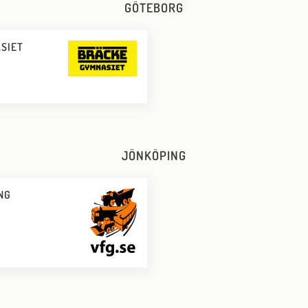
GÖTEBORG
SIET
JÖNKÖPING
NG