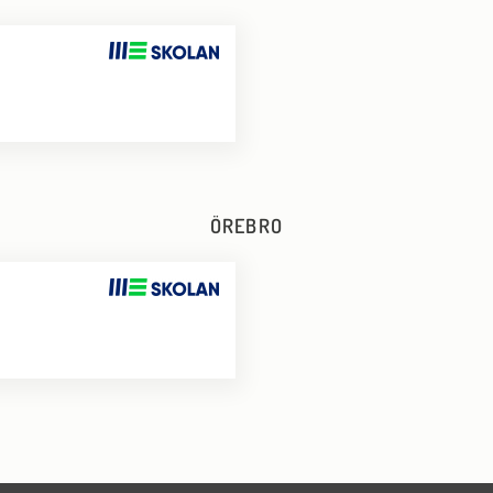
B
ÖREBRO
B