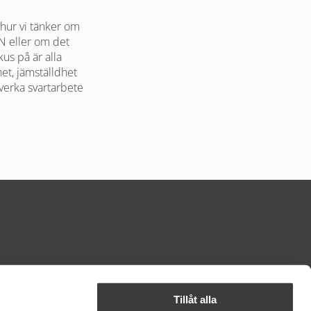
hur vi tänker om
N eller om det
us på är alla
et, jämställdhet
tverka svartarbete
PARTER I BYN
Tillåt alla