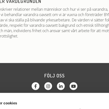
VER VÄRDEGRUNDEN
kriver relationer mellan människor och hur vi ser på varandra, 
 vi behandlar varandra oavsett om vi är vuxna och företräder BY
v vi ska ställa på blivande yrkesarbetare. De värden vi sätter fok
ärde, respekt för varandra oavsett bakgrund och etnisk tillhörigh
h män, individens frihet och ansvar samt vårt arbete för att mo
ottslighet.
FÖLJ OSS
r cookies
KTA OSS
OM WEBBPLATSEN