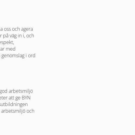
ka oss och agera
 på väg in i, och
espekt,
etar med
å genomslag i ord
, god arbetsmiljö
ter att ge BYN
sutbildningen
 arbetsmiljö och