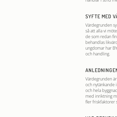
handlar i strid 
SYFTE MED 
Värdegrunden syft
så att alla vi mö
de som redan fin
behandlas likvär
ungdomar har BYN
och handling.
ANLEDNINGEN
Värdegrunden är v
och nytänkande i
och hela byggnad
med inriktning m
fler friskfaktore