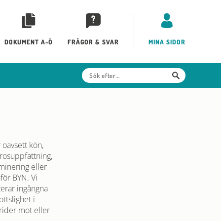
DOKUMENT A-Ö
FRÅGOR & SVAR
MINA SIDOR
 oavsett kön,
trosuppfattning,
iminering eller
för BYN. Vi
terar ingångna
tslighet i
rider mot eller