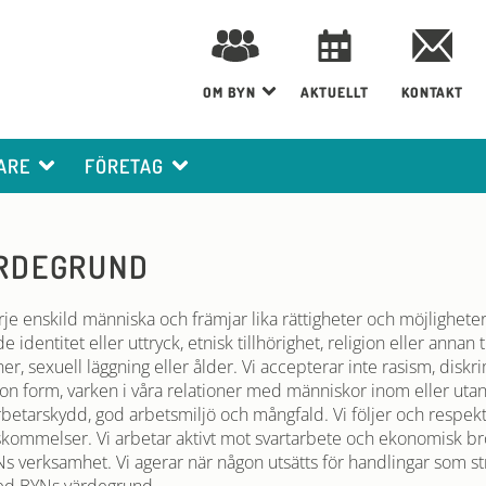
OM BYN
AKTUELLT
KONTAKT
ARE
FÖRETAG
RDEGRUND
rje enskild människa och främjar lika rättigheter och möjligheter
identitet eller uttryck, etnisk tillhörighet, religion eller annan 
er, sexuell läggning eller ålder. Vi accepterar inte rasism, diskr
gon form, varken i våra relationer med människor inom eller utan
rbetarskydd, god arbetsmiljö och mångfald. Vi följer och respek
kommelser. Vi arbetar aktivt mot svartarbete och ekonomisk brot
YNs verksamhet. Vi agerar när någon utsätts för handlingar som st