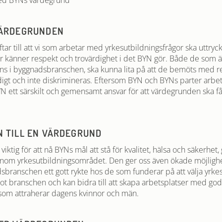
med BYNs värdegrund
VÄRDEGRUNDEN
ar till att vi som arbetar med yrkesutbildningsfrågor ska uttryc
ter känner respekt och trovärdighet i det BYN gör. Både de som är
ns i byggnadsbranschen, ska kunna lita på att de bemöts med r
digt och inte diskrimineras. Eftersom BYN och BYNs parter arb
 ett särskilt och gemensamt ansvar för att värdegrunden ska f
 TILL EN VÄRDEGRUND
iktig för att nå BYNs mål att stå för kvalitet, hälsa och säkerhet
nom yrkesutbildningsområdet. Den ger oss även ökade möjlighe
sbranschen ett gott rykte hos de som funderar på att välja yrke
ot branschen och kan bidra till att skapa arbetsplatser med god
r som attraherar dagens kvinnor och män.