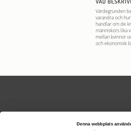
VAD BESKRI
Värdegrunden bes
varandra och hur
handlar om de kra
människors lika v
mellan kvinnor oc
och ekonomisk br
Denna webbplats använde
KONTA