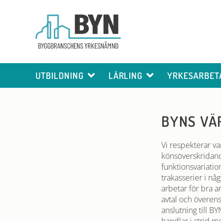
UTBILDNING
LÄRLING
YRKESARBET
BYNS VÄ
Vi respekterar va
könsöverskridande 
funktionsvariation
trakasserier i nå
arbetar för bra a
avtal och överens
anslutning till B