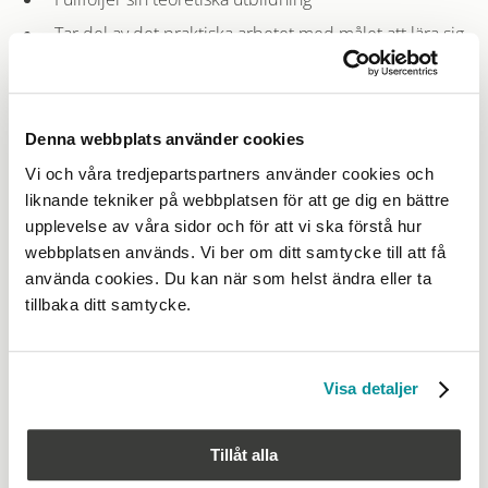
Tar del av det praktiska arbetet med målet att lära sig
att kunna utföra arbetet på ett säkert, yrkesskickligt
och ansvarsfullt sätt
För att detta ska kunna uppnås är det viktigt att lärlingen får
Denna webbplats använder cookies
en bra introduktion och får svar på bland annat dessa
Vi och våra tredjepartspartners använder cookies och
frågor
liknande tekniker på webbplatsen för att ge dig en bättre
upplevelse av våra sidor och för att vi ska förstå hur
Vad det innebär att vara lärling; tider, mål som ska nås
webbplatsen används. Vi ber om ditt samtycke till att få
och så vidare
använda cookies. Du kan när som helst ändra eller ta
Vilka förväntningar kommer du som handledaren att
tillbaka ditt samtycke.
ha? Exempelvis gällande ordning på arbetsplatsen,
skötsel och förvaring av verktyg med mera
Visa detaljer
Successivt kan du sen öka dina krav i förhållande till
yrkeskvalifikationerna och kraven på självständighet
Tillåt alla
Hur fungerar rutiner och processer på er