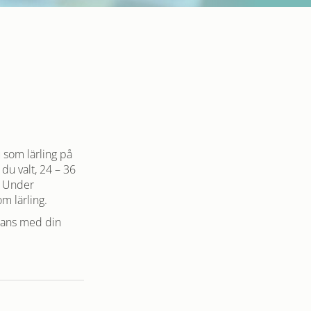
 som lärling på
du valt, 24 – 36
. Under
om lärling.
mmans med din