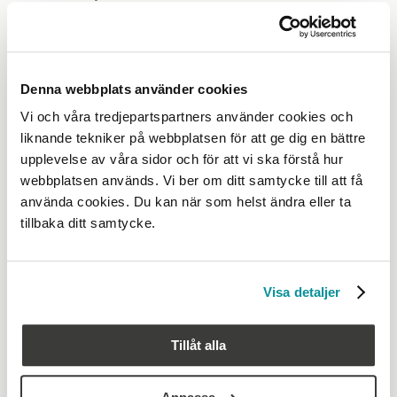
TRÄARBETARE
Anton Broqvist, Emil Karlsson, Tekla Söderstjärna,
Denna webbplats använder cookies
Kungsmadskolan
Vi och våra tredjepartspartners använder cookies och
Meja Brunsmo, Hampus Abrahamsson, Melker
liknande tekniker på webbplatsen för att ge dig en bättre
Kronström, Törnströmska gymnasiet
upplevelse av våra sidor och för att vi ska förstå hur
Viktor Axelsson, Alfred Gunner, Emilia Nordenberg,
webbplatsen används. Vi ber om ditt samtycke till att få
Taserudsgymnasiet
använda cookies. Du kan när som helst ändra eller ta
tillbaka ditt samtycke.
Visa detaljer
Tillåt alla