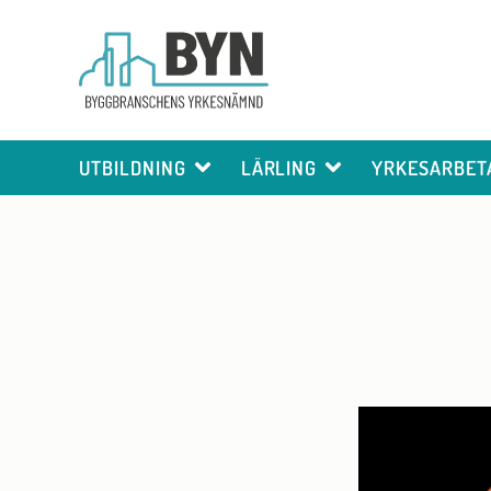
UTBILDNING
LÄRLING
YRKESARBET