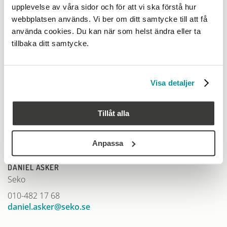
Maskinentreprenörerna
upplevelse av våra sidor och för att vi ska förstå hur
08-762 74 77
webbplatsen används. Vi ber om ditt samtycke till att få
pia.steen@me.se
använda cookies. Du kan när som helst ändra eller ta
tillbaka ditt samtycke.
KONTAKTPERSON OCH HANDLÄGGARE
CHRISTER LINDBLAD
Visa detaljer
Seko
019-17 76 89
Tillåt alla
christer.lindblad@seko.se
Anpassa
KONTAKTPERSON OCH HANDLÄGGARE
DANIEL ASKER
Seko
010-482 17 68
daniel.asker@seko.se