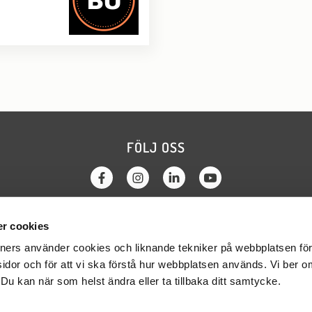
FÖLJ OSS
r cookies
KTA OSS
OM WEBBPLATSEN
tners använder cookies och liknande tekniker på webbplatsen för 
a regionerna
Cookies
sidor och för att vi ska förstå hur webbplatsen används. Vi ber 
a parterna
GDPR
. Du kan när som helst ändra eller ta tillbaka ditt samtycke.
 kansliet
Webbredaktör