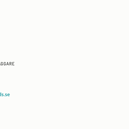
ÄGGARE
s.se