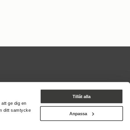
PARTER I BYN
Tillåt alla
att ge dig en
om ditt samtycke
Anpassa