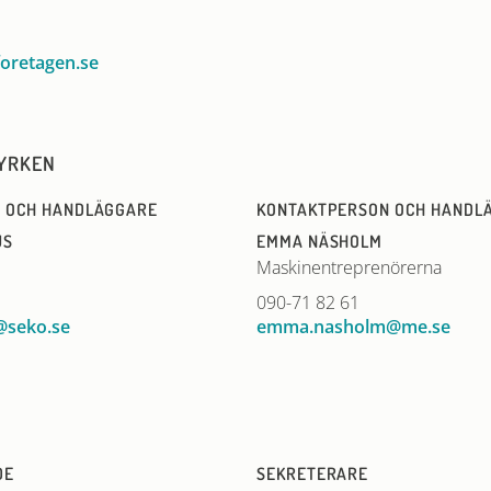
oretagen.se
YRKEN
 OCH HANDLÄGGARE
KONTAKTPERSON OCH HANDL
US
EMMA NÄSHOLM
Maskinentreprenörerna
090-71 82 61
@seko.se
emma.nasholm@me.se
DE
SEKRETERARE