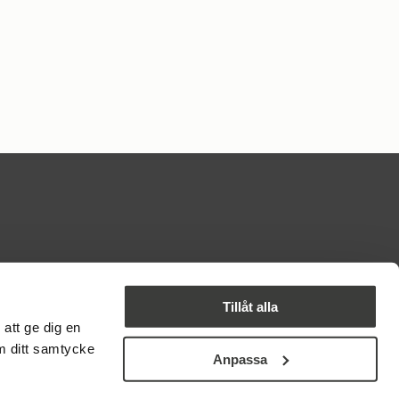
PARTER I BYN
Tillåt alla
att ge dig en
om ditt samtycke
Anpassa