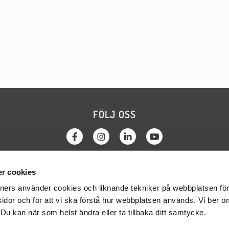
FÖLJ OSS
r cookies
KTA OSS
OM WEBBPLATSEN
tners använder cookies och liknande tekniker på webbplatsen för 
a regionerna
Cookies
sidor och för att vi ska förstå hur webbplatsen används. Vi ber 
a parterna
GDPR
. Du kan när som helst ändra eller ta tillbaka ditt samtycke.
 kansliet
Webbredaktör