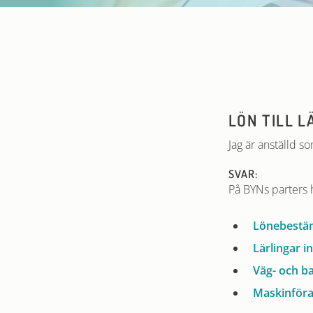
LÖN TILL L
Jag är anställd so
SVAR:
På BYNs parters 
Lönebestäm
Lärlingar i
Väg- och b
Maskinföra