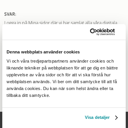
SVAR:
Logga in på Mina sidor där vi har samlat alla våra digitala
tjänster.
Logga in på Mina sidor
För dig som tidigare använt vårt utgående system BYN 2.0
finns funktionen Registerutdrag.
Denna webbplats använder cookies
Registerutdrag/BYN 2.0
Vi och våra tredjepartspartners använder cookies och
liknande tekniker på webbplatsen för att ge dig en bättre
upplevelse av våra sidor och för att vi ska förstå hur
webbplatsen används. Vi ber om ditt samtycke till att få
använda cookies. Du kan när som helst ändra eller ta
Visa alla frågor
tillbaka ditt samtycke.
Visa detaljer