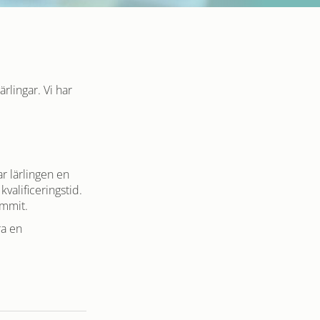
rlingar. Vi har
r lärlingen en
valificeringstid.
ommit.
ra en