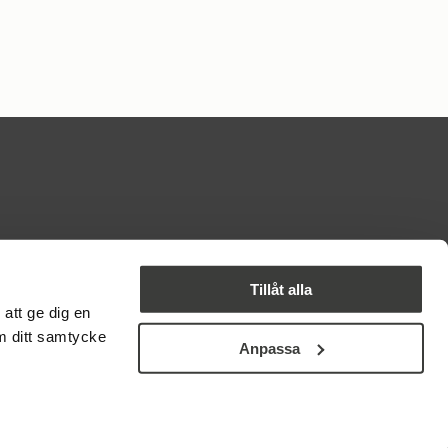
PARTER I BYN
Tillåt alla
att ge dig en
om ditt samtycke
Anpassa