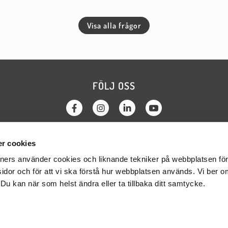
Visa alla frågor
FÖLJ OSS
r cookies
KTA OSS
OM WEBBPLATSEN
tners använder cookies och liknande tekniker på webbplatsen för 
a regionerna
Cookies
sidor och för att vi ska förstå hur webbplatsen används. Vi ber 
a parterna
GDPR
. Du kan när som helst ändra eller ta tillbaka ditt samtycke.
 kansliet
Webbredaktör