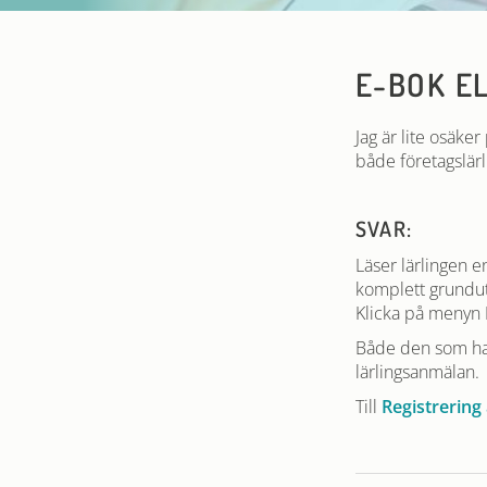
E-BOK E
Jag är lite osäke
både företagslärl
SVAR:
Läser lärlingen 
komplett grundutb
Klicka på menyn K
Både den som har
lärlingsanmälan.
Till
Registrering 