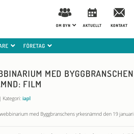
OM BYN
AKTUELLT
KONTAKT
ARE
FÖRETAG
BBINARIUM MED BYGGBRANSCHEN
MND: FILM
|
Kategori:
iapl
L-webbinarium med Byggbranschens yrkesnämnd den 19 januari