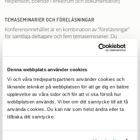
helpension, boende i enkelrum och dokumentation)
TEMASEMINARIER OCH FÖRELÄSNINGAR
Konferensinnehållet är en kombination av ”föreläsningar”
för samtliga deltagare och fem temaseminarier. Du
kommer att ges möjlighet att delta i alla temaseminarierna.
Fem seminarier
Temaseminarierna kommer att ta upp områden som är av
betydelse för utvecklingen och kvaliteten på de
Denna webbplats använder cookies
utbildningar som riktar sig till bygg- och anläggningsyrkena.
Vi och våra tredjepartspartners använder cookies och
Varje seminarium har en seminarieledare som är valda
utifrån erfarenheter och kunnande. Det kommer att finnas
liknande tekniker på webbplatsen för att ge dig en bättre
utrymme för dialog och erfarenhetsutbyte inom varje
upplevelse av våra sidor och för att vi ska förstå hur
seminarier.
webbplatsen används. Vi ber om ditt samtycke till att få
använda cookies. Du kan när som helst ändra eller ta
Programmet:
Ladda ner pdf
tillbaka ditt samtycke.
ANMÄLAN
Anmälan till BYN och MYNs skolledarkonferens är