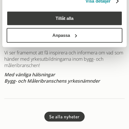
Visa detaljer
bindande och anmälningsavgiften betalas ej tillbaka.
Det går dock att vid behov byta deltagare, meddela BYN
detta snarast via info@byn.se
Tillåt alla
Vi behöver få in din anmälan senast 3 februari.
Anmälningslänk
Anpassa
Vi ser framemot att få inspirera och informera om vad som
händer med yrkesutbildningarna inom bygg- och
måleribranschen!
Med vänliga hälsningar
Bygg- och Måleribranschens yrkesnämnder
Se alla nyheter