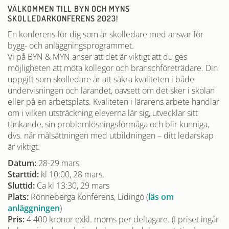
VÄLKOMMEN TILL BYN OCH MYNS
SKOLLEDARKONFERENS 2023!
En konferens för dig som är skolledare med ansvar för
bygg- och anläggningsprogrammet.
Vi på BYN & MYN anser att det är viktigt att du ges
möjligheten att möta kollegor och branschföreträdare. Din
uppgift som skolledare är att säkra kvaliteten i både
undervisningen och lärandet, oavsett om det sker i skolan
eller på en arbetsplats. Kvaliteten i lärarens arbete handlar
om i vilken utsträckning eleverna lär sig, utvecklar sitt
tänkande, sin problemlösningsförmåga och blir kunniga,
dvs. når målsättningen med utbildningen – ditt ledarskap
är viktigt.
Datum:
28-29 mars
Starttid:
kl 10:00, 28 mars.
Sluttid:
Ca kl 13:30, 29 mars
Plats:
Rönneberga Konferens, Lidingö (
läs om
anläggningen
)
Pris:
4 400 kronor exkl. moms per deltagare. (I priset ingår