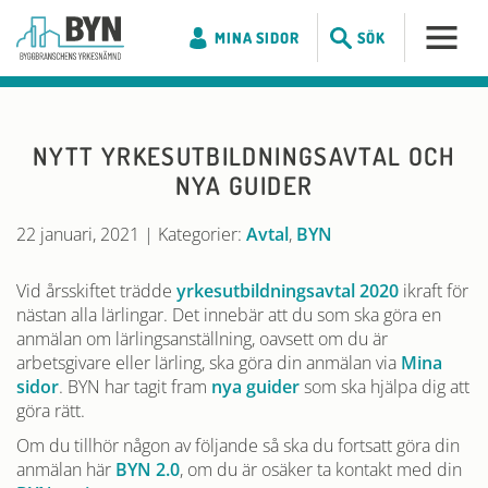
MINA SIDOR
SÖK
NYTT YRKESUTBILDNINGSAVTAL OCH
NYA GUIDER
22 januari, 2021
|
Kategorier:
Avtal
,
BYN
Vid årsskiftet trädde
yrkesutbildningsavtal 2020
ikraft för
nästan alla lärlingar. Det innebär att du som ska göra en
anmälan om lärlingsanställning, oavsett om du är
arbetsgivare eller lärling, ska göra din anmälan via
Mina
sidor
. BYN har tagit fram
nya guider
som ska hjälpa dig att
göra rätt.
Om du tillhör någon av följande så ska du fortsatt göra din
anmälan här
BYN 2.0
, om du är osäker ta kontakt med din